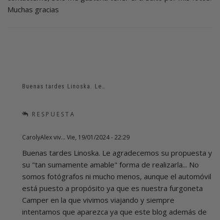
Muchas gracias
Buenas tardes Linoska. Le…
RESPUESTA
CarolyAlex viv…
Vie, 19/01/2024 - 22:29
En
Buenas tardes Linoska. Le agradecemos su propuesta y
respuesta
su "tan sumamente amable" forma de realizarla... No
a
Lamentablemente
somos fotógrafos ni mucho menos, aunque el automóvil
las
está puesto a propósito ya que es nuestra furgoneta
únicas…
Camper en la que vivimos viajando y siempre
por
intentamos que aparezca ya que este blog además de
Linoska