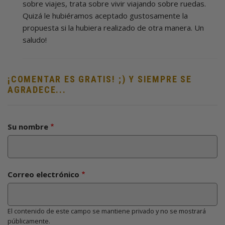
Barand…
sobre viajes, trata sobre vivir viajando sobre ruedas.
(no
Quizá le hubiéramos aceptado gustosamente la
verificado)
propuesta si la hubiera realizado de otra manera. Un
saludo!
¡COMENTAR ES GRATIS! ;) Y SIEMPRE SE
AGRADECE...
Su nombre
Correo electrónico
El contenido de este campo se mantiene privado y no se mostrará
públicamente.