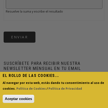
Resuelve la suma y escribe el resultado
SUSCRÍBETE PARA RECIBIR NUESTRA
NEWSLETTER MENSUAL EN TU EMAIL
EL ROLLO DE LAS COOKIES...
Al navegar por esta web, estás dando tu consentimiento al uso de
cookies.
Política de Cookies
/
Política de Privacidad
Aceptar cookies
Revocar consentimiento
Facebook
Twitter
Pinterest
Whats
Sha
COMPARTE!