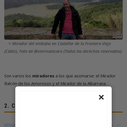
Mirador del embalse en Castellar de la Frontera Viejo
(Cádiz). Foto de @vivirnoescaro (Todos los derechos reservados)
Son varios los
miradores
a los que asomarse: el Mirador
Balcón de los Amorosos y el Mirador de la Albarrana.
×
2.
CASTELLAR DE LA FRONTERA NUEVO