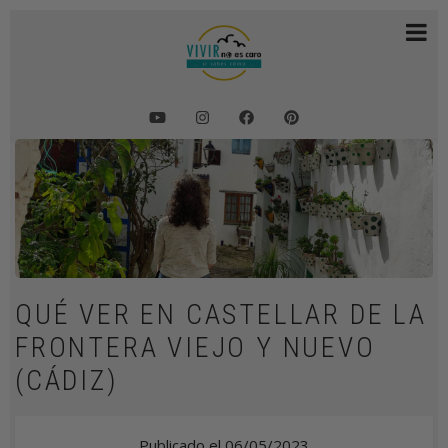
Pasar
al
contenido
principal
SOBRESCRIBIR
ENLACES
DE
AYUDA
A
QUÉ VER EN CASTELLAR DE LA
LA
FRONTERA VIEJO Y NUEVO
NAVEGACIÓN
(CÁDIZ)
Publicado el
06/05/2023